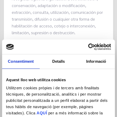
conservación, adaptación o modificación,
extracción, consulta, utilización, comunicación por
transmisión, difusión o cualquier otra forma de
habilitación de acceso, cotejo o interconexión,
limitación, supresión o destrucción.
QUÉ TRATAMIENTOS REALIZAMOS SOBRE SUS
DATOS PERSONALES Y PARA QUÉ FINALIDADES
Solicitud de información por parte del usuario –
Consentiment
Detalls
Informació
Gestionar la solicitud de información remitida por
parte del usuario a través del formulario de
Aquest lloc web utilitza cookies
contacto y/o la dirección de correo electrónico,
correo postal y/o número de teléfono facilitado a
Utilitzem cookies pròpies i de tercers amb finalitats
tècniques, de personalització, analítics i per mostrar
través del sitio web.
publicitat personalitzada a un perfil elaborat a partir dels
QUÉ DATOS PERSONALES CAPTAMOS
teus hàbits de navegació (per exemple, pàgines
A través de nuestra página web podemos recabar
visitades). Clica
AQUÍ
per a més informació sobre la